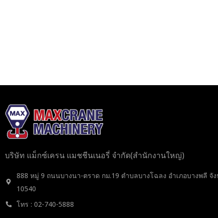
บริษัท แม็กซ์เครน แมชชีนเนอรี่ จำกัด(สำนักงานใหญ่)
888 หมู่ 9 ถนนบางนา-ตราด กม.19 ตำบลบางโฉลง อำเภอบางพลี จัง
10540
โทร : 02-740-5888