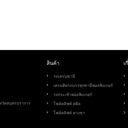
สินค้า
เก
รถเครนซานี่
เครนติดรถบรรทุกซานี่พอลฟิงเกอร์
รถกระเช้าพอลฟิงเกอร์
หวัดสมุทรปราการ
โฟล์คลิฟท์ สติล
โฟล์คลิฟท์ หางชา