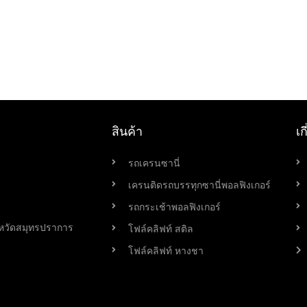
สินค้า
เก
รถเครนซานี่
เครนติดรถบรรทุกซานี่พอลฟิงเกอร์
รถกระเช้าพอลฟิงเกอร์
หวัดสมุทรปราการ
โฟล์คลิฟท์ สติล
โฟล์คลิฟท์ หางชา