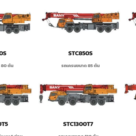
0S
STC850S
80 ตัน
รถเครนขนาด 85 ตัน
0T5
STC1300T7