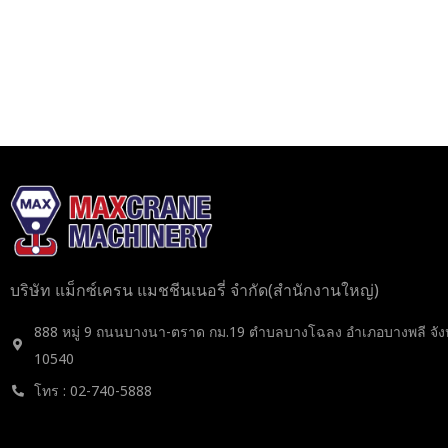
บริษัท แม็กซ์เครน แมชชีนเนอรี่ จำกัด(สำนักงานใหญ่)
888 หมู่ 9 ถนนบางนา-ตราด กม.19 ตำบลบางโฉลง อำเภอบางพลี จัง
10540
โทร : 02-740-5888