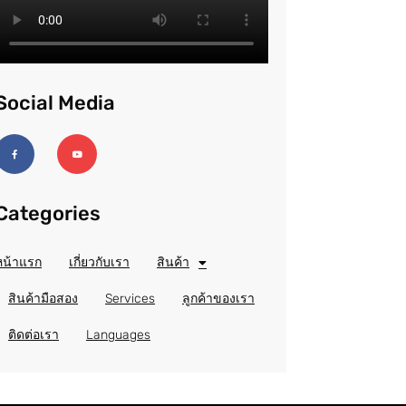
Social Media
F
Y
a
o
c
u
e
t
b
u
o
b
o
e
k
Categories
-
f
หน้าแรก
เกี่ยวกับเรา
สินค้า
สินค้ามือสอง
Services
ลูกค้าของเรา
ติดต่อเรา
Languages