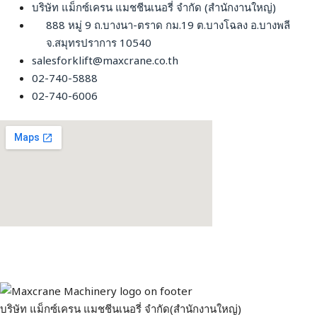
บริษัท แม็กซ์เครน แมชชีนเนอรี่ จำกัด (สำนักงานใหญ่)
888 หมู่ 9 ถ.บางนา-ตราด กม.19 ต.บางโฉลง อ.บางพลี
จ.สมุทรปราการ 10540
salesforklift@maxcrane.co.th
02-740-5888
02-740-6006
บริษัท แม็กซ์เครน แมชชีนเนอรี่ จำกัด(สำนักงานใหญ่)