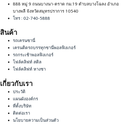
888 หมู่ 9 ถนนบางนา-ตราด กม.19 ตำบลบางโฉลง อำเภอ
บางพลี จังหวัดสมุทรปราการ 10540
โทร : 02-740-5888
สินค้า
รถเครนซานี่
เครนติดรถบรรทุกซานี่พอลฟิงเกอร์
รถกระเช้าพอลฟิงเกอร์
โฟล์คลิฟท์ สติล
โฟล์คลิฟท์ หางชา
เกี่ยวกับเรา
ประวัติ
แผนผังองค์กร
ที่ตั้งบริษัท
ติดต่อเรา
นโยบายความเป็นส่วนตัว