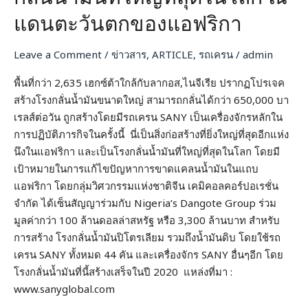
การ
สร้าง
แดนตะวันตกของแอฟริกา
โรง
กลั่น
Leave a Comment
/
ข่าวสาร
,
ARTICLE
,
รถเครน
/
admin
น้ำมัน
พื้นที่กว่า 2,635 เฮกซ์ต้าใกล้กับลากอส,ไนจีเรีย ปรากฏโปรเจค
ที่
สร้างโรงกลั่นน้ำมันขนาดใหญ่ สามารถกลั่นได้กว่า 650,000 บา
ใหญ่
เรลส์ต่อวัน ถูกสร้างโดยมีรถเครน SANY เป็นเครื่องจักรหลักใน
ที่สุด
การปฏิบัติภารกิจในครั้งนี้ นี่เป็นสิ่งก่อสร้างที่ยิ่งใหญ่ที่สุดอีกแห่ง
ใน
นึงในแอฟริกา และเป็นโรงกลั่นน้ำมันที่ใหญ่ที่สุดในโลก โดยมี
โลก
เป้าหมายในการแก้ไขปัญหาการขาดแคลนน้ำมันในแถบ
ณ
แอฟริกา โดยกลุ่มวิศวกรรมแห่งชาติจีน เคมิคอลคอร์ปอเรชั่น
แดนตะวัน
จำกัด ได้เซ็นสัญญาร่วมกับ Nigeria’s Dangote Group ร่วม
ตก
มูลค่ากว่า 100 ล้านดอลล่าสหรัฐ หรือ 3,300 ล้านบาท สำหรับ
ของ
การสร้าง โรงกลั่นน้ำมันปิโตรเลียม รวมถึงน้ำมันดิบ โดยใช้รถ
แอฟริกา
เครน SANY ทั้งหมด 44 คัน และเครื่องจักร SANY อื่นๆอีก โดย
โรงกลั่นน้ำมันที่นี้สร้างเสร็จในปี 2020 แหล่งที่มา :
www.sanyglobal.com